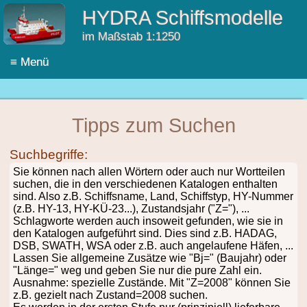
HYDRA Schiffsmodelle
im Maßstab 1:1250
X
≡ Menü
Menü
Tipps zum Suchen
Suchbegriffe:
Sie können nach allen Wörtern oder auch nur Wortteilen
suchen, die in den verschiedenen Katalogen enthalten
sind. Also z.B. Schiffsname, Land, Schiffstyp, HY-Nummer
(z.B. HY-13, HY-KÜ-23...), Zustandsjahr ("Z="), ...
Schlagworte werden auch insoweit gefunden, wie sie in
den Katalogen aufgeführt sind. Dies sind z.B. HADAG,
DSB, SWATH, WSA oder z.B. auch angelaufene Häfen, ...
Lassen Sie allgemeine Zusätze wie "Bj=" (Baujahr) oder
"Länge=" weg und geben Sie nur die pure Zahl ein.
Ausnahme: spezielle Zustände. Mit "Z=2008" können Sie
z.B. gezielt nach Zustand=2008 suchen.